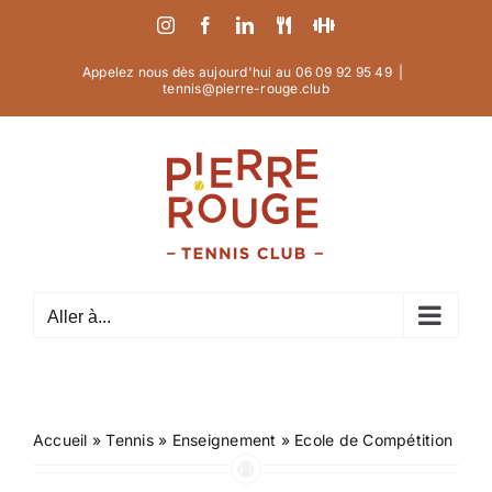
Passer
Instagram
Facebook
LinkedIn
La
Athletic
au
Table
Club
de
Pierre
contenu
Appelez nous dès aujourd'hui au 06 09 92 95 49‬
|
Pierre
Rouge
tennis@pierre-rouge.club
Rouge
Aller à...
Accueil
»
Tennis
»
Enseignement
»
Ecole de Compétition