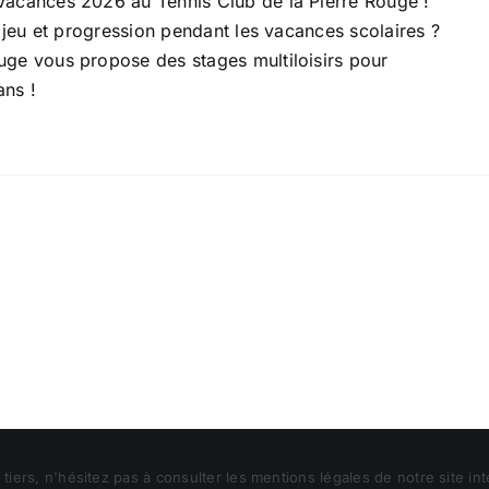
 Vacances 2026 au Tennis Club de la Pierre Rouge !
r, jeu et progression pendant les vacances scolaires ?
uge vous propose des stages multiloisirs pour
ans !
e Rouge
-
Mentions Légales
 tiers, n'hésitez pas à consulter les mentions légales de notre site in