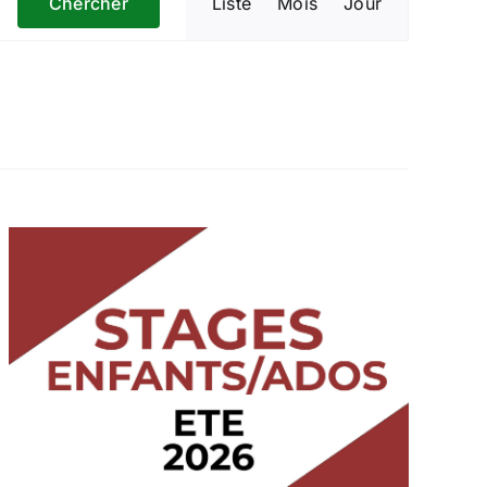
Chercher
Liste
Mois
Jour
de
vues
Évènement