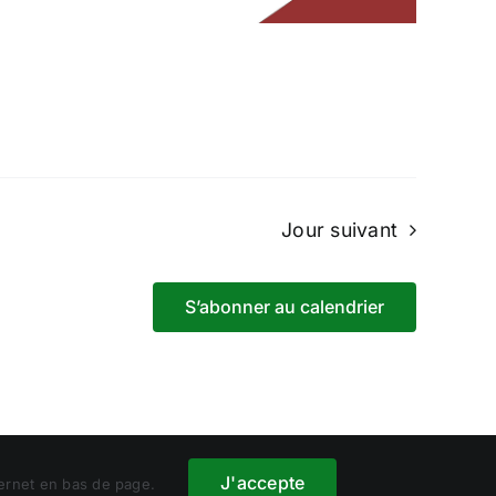
Jour suivant
S’abonner au calendrier
J'accepte
Instagram
Facebook
LinkedIn
La
Athletic
ternet en bas de page.