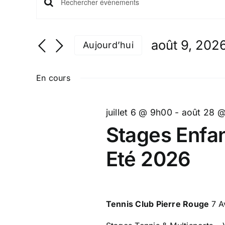
Recherche
Saisir
for
mot-
et
août
clé.
août 9, 202
Aujourd’hui
navigation
Rechercher
9,
Sélectionne
Évènements
de
une
2026
par
En cours
date.
mot-
vues
clé.
Évènements
juillet 6 @ 9h00
-
août 28 
Stages Enfan
Eté 2026
Tennis Club Pierre Rouge
7 A