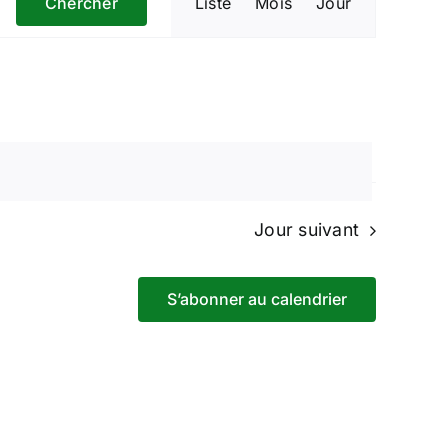
Chercher
Liste
Mois
Jour
de
vues
Évènement
Jour suivant
S’abonner au calendrier