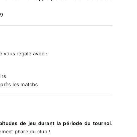
09
e vous régale avec :
irs
après les matchs
bitudes de jeu durant la période du tournoi
.
ement phare du club !