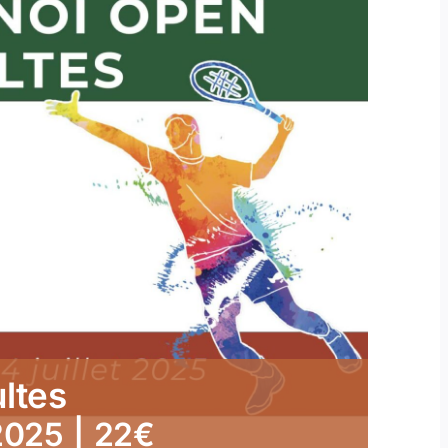
ltes
 2025
|
22€