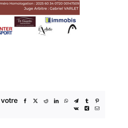
 votre
Facebook
X
Reddit
LinkedIn
WhatsApp
Telegram
Tumblr
Pinterest
Vk
Xing
Email