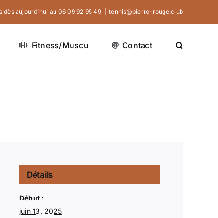
 dès aujourd'hui au 06 09 92 95 49‬
|
tennis@pierre-rouge.club
Fitness/Muscu
Contact
Détails
Début :
juin 13, 2025