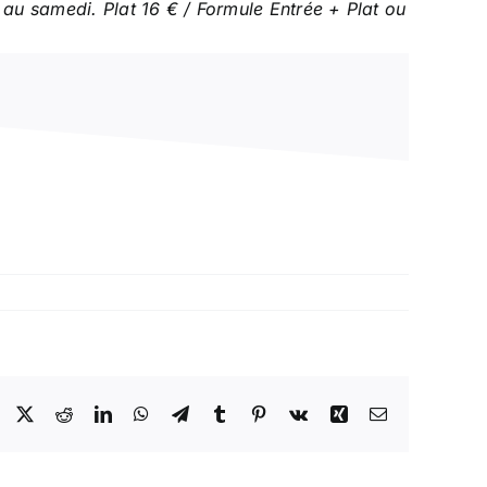
 au samedi. Plat 16 € / Formule Entrée + Plat ou
Facebook
X
Reddit
LinkedIn
WhatsApp
Telegram
Tumblr
Pinterest
Vk
Xing
Email