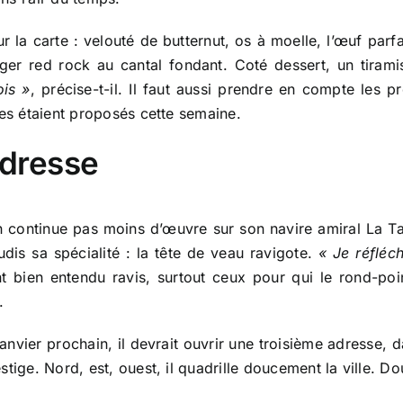
sur la carte : velouté de butternut, os à moelle, l’œuf par
rger red rock au cantal fondant. Coté dessert, un tiram
ois »
, précise-t-il. Il faut aussi prendre en compte les 
res étaient proposés cette semaine.
adresse
’en continue pas moins d’œuvre sur son navire amiral La Ta
udis sa spécialité : la tête de veau ravigote.
« Je réfléc
t bien entendu ravis, surtout ceux pour qui le rond-poi
.
janvier prochain, il devrait ouvrir une troisième adresse, 
estige. Nord, est, ouest, il quadrille doucement la ville. 