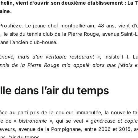
elin, vient d’ouvrir son deuxième établissement : La T
aine.
rouhèze. Le jeune chef montpelliérain, 48 ans, vient d’
ne, le site du tennis club de la Pierre Rouge, avenue Sain
dans l’ancien club-house.
énové, mais d’un véritable restaurant »
, insiste-t-il.
nnis de la Pierre Rouge m’a appelé alors que j’étais 
lle dans l’air du temps
ce au parti pris de la couleur immaculée, la nouvelle t
ine de
« bistronomie »
, qui se veut
« généreuse et copie
Saveurs, avenue de la Pompignane, entre 2006 et 2015, av
ans l’air du temps.