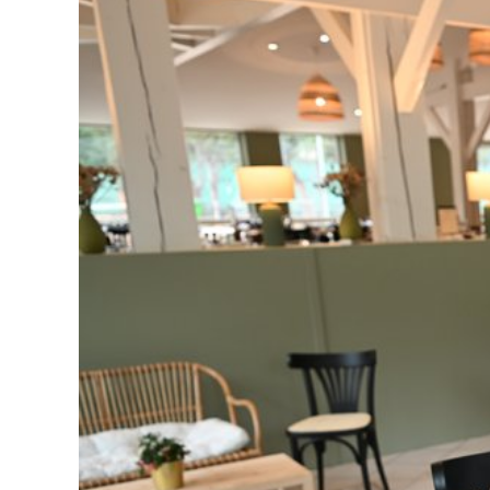
l'image
agrandie